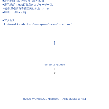
■展示期間：2014年6月19日〜30日
■展示場所：東急百貨店たまプラーザー店
...
神奈川県横浜市青葉区美しが丘1-7 4F
■時間：10時〜20時
■アクセス
http://
www.tokyu-dept.co.jp/
tama-plaza/access/
index.html/
1
Select Language
▼
©2026
KYOKO SUZUKI STUDIO
. All Rights Reserved.