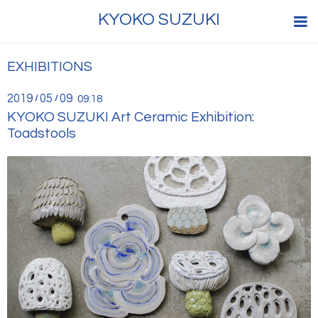
KYOKO SUZUKI
EXHIBITIONS
2019
05
09
/
/
09:18
KYOKO SUZUKI Art Ceramic Exhibition:
Toadstools