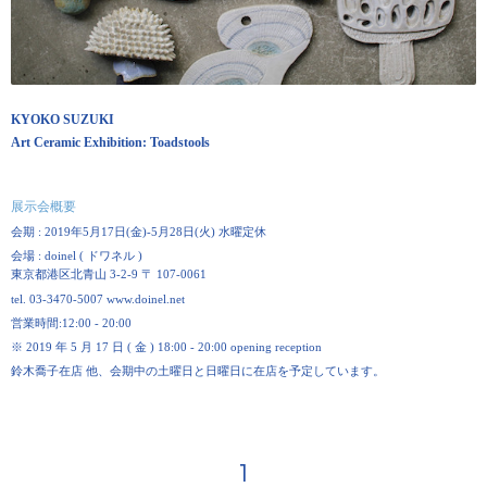
KYOKO SUZUKI
Art Ceramic Exhibition: Toadstools
展示会概要
会期 :
2019
年
5
月
17
日
(
金
)-5
月
28
日
(
火
)
水曜定休
会場 :
doinel (
ドワネル
)
東京都港区北青山
3-2-9
〒
107-0061
tel. 03-3470-5007 www.doinel.net
営業時間:
12:00 - 20:00
※
2019
年
5
月
17
日
(
金
) 18:00 - 20:00 opening reception
鈴木喬子在店 他、会期中の土曜日と日曜日に在店を予定しています。
1