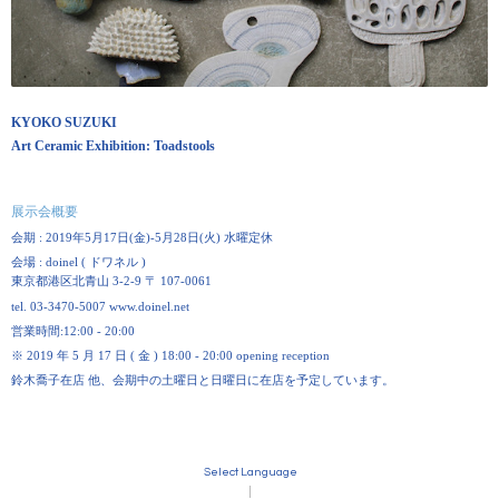
KYOKO SUZUKI
Art Ceramic Exhibition: Toadstools
展示会概要
会期 :
2019
年
5
月
17
日
(
金
)-5
月
28
日
(
火
)
水曜定休
会場 :
doinel (
ドワネル
)
東京都港区北青山
3-2-9
〒
107-0061
tel. 03-3470-5007 www.doinel.net
営業時間:
12:00 - 20:00
※
2019
年
5
月
17
日
(
金
) 18:00 - 20:00 opening reception
鈴木喬子在店 他、会期中の土曜日と日曜日に在店を予定しています。
Select Language