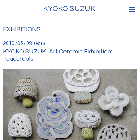
KYOKO SUZUKI
EXHIBITIONS
2019
05
09
/
/
09:18
KYOKO SUZUKI Art Ceramic Exhibition:
Toadstools