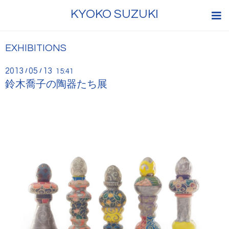
KYOKO SUZUKI
EXHIBITIONS
2013
05
13
/
/
15:41
鈴木喬子の陶器たち展