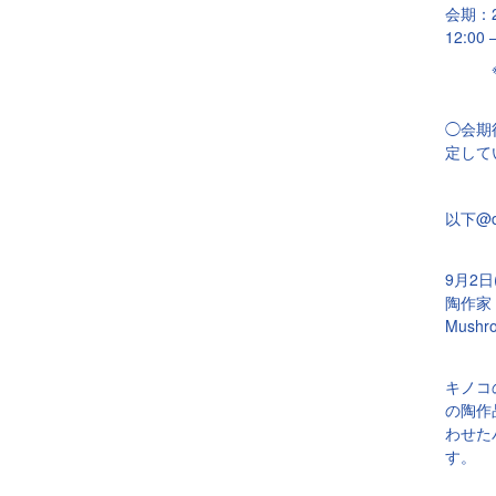
会期：20
12:0
※最終日
◯会期
定して
以下@d
9月2日
陶作家 
Mush
キノコ
の陶作
わせた
す。