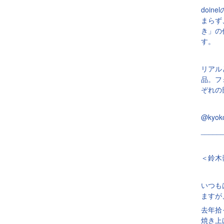
doi
まらず
き」の
す。
リアル
品。フ
ぞれの
@kyoko
_____
＜鈴木
いつも
ますが
去年拾
焼き上