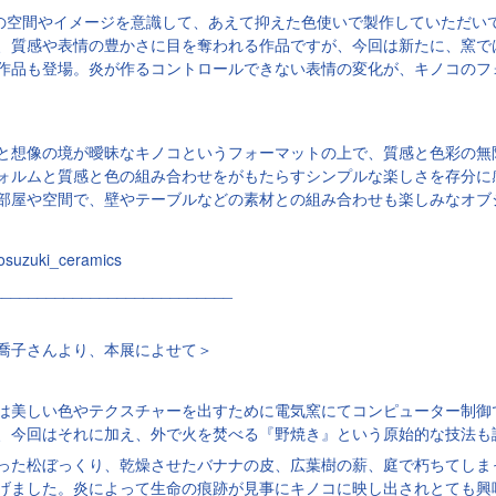
nelの空間やイメージを意識して、あえて抑えた色使いで製作していただ
、質感や表情の豊かさに目を奪われる作品ですが、今回は新たに、窯で
作品も登場。炎が作るコントロールできない表情の変化が、キノコのフ
と想像の境が曖昧なキノコというフォーマットの上で、質感と色彩の無
ォルムと質感と色の組み合わせをがもたらすシンプルな楽しさを存分に
部屋や空間で、壁やテーブルなどの素材との組み合わせも楽しみなオブ
suzuki_ceramics
___________________________
喬子さんより、本展によせて＞
は美しい色やテクスチャーを出すために電気窯にてコンピューター制御
、今回はそれに加え、外で火を焚べる『野焼き』という原始的な技法も
った松ぼっくり、乾燥させたバナナの皮、広葉樹の薪、庭で朽ちてしま
げました。炎によって生命の痕跡が見事にキノコに映し出されとても興