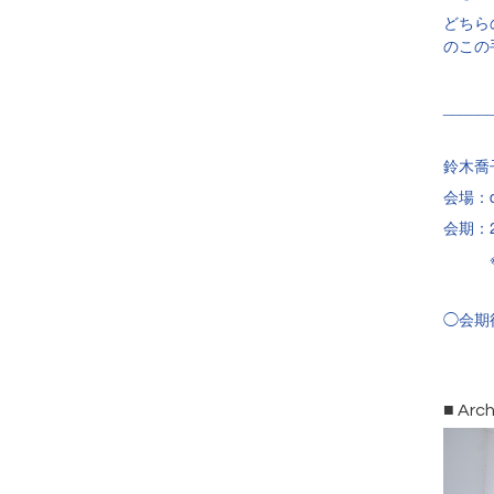
どちら
のこの
_____
鈴木喬子
会場：d
会期：2
※最終日
◯会期
■ Arch