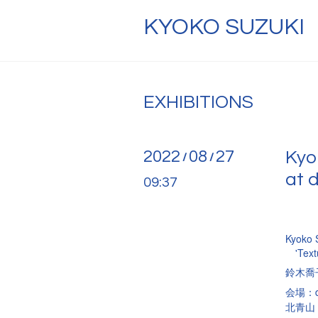
KYOKO SUZUKI
EXHIBITIONS
2022
08
27
Kyo
/
/
at 
09:37
Kyoko 
'Text
鈴木喬子
会場：d
北青山 3