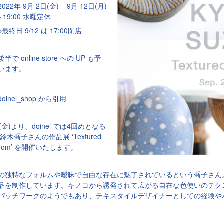
22年 9月 2日(金) – 9月 12日(月)
0 – 19:00 水曜定休
 9/12 は 17:00閉店
online store
UP
後半で
への
も予
います。
oinel_shop から引用
(金)より、doinel では4回めとなる
鈴木喬子さんの作品展 ‘Textured
room’ を開催いたします。
の独特なフォルムや曖昧で自由な存在に魅了されているという喬子さん
品を制作しています。キノコから誘発されて広がる自在な色使いのテク
パッチワークのようでもあり、テキスタイルデザイナーとしての経験や