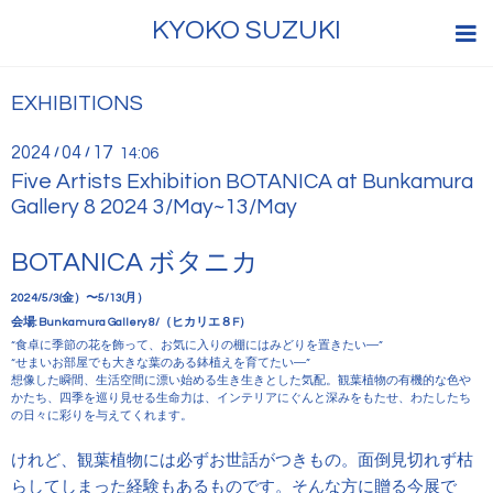
KYOKO SUZUKI
EXHIBITIONS
2024
04
17
/
/
14:06
Five Artists Exhibition BOTANICA at Bunkamura
Gallery 8 2024 3/May~13/May
BOTANICA
ボタニカ
2024/5/3(金）〜5/13(月）
会場: Bunkamura Gallery 8/（ヒカリエ８F）
“食卓に季節の花を飾って、お気に入りの棚にはみどりを置きたい―”
“せまいお部屋でも大きな葉のある鉢植えを育てたい―”
想像した瞬間、生活空間に漂い始める生き生きとした気配。観葉植物の有機的な色や
かたち、四季を巡り見せる生命力は、インテリアにぐんと深みをもたせ、わたしたち
の日々に彩りを与えてくれます。
けれど、観葉植物には必ずお世話がつきもの。面倒見切れず枯
らしてしまった経験もあるものです。そんな方に贈る今展で