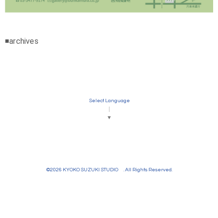
◾️archives
Select Language
▼
©2026
KYOKO SUZUKI STUDIO
. All Rights Reserved.