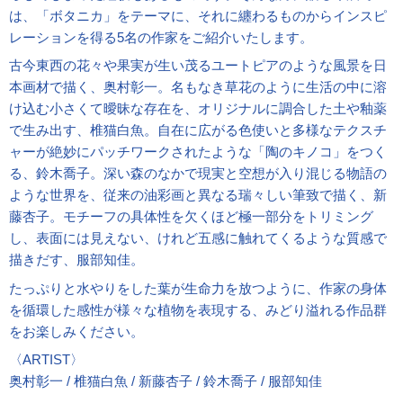
は、「ボタニカ」をテーマに、それに纏わるものからインスピ
レーションを得る5名の作家をご紹介いたします。
古今東西の花々や果実が生い茂るユートピアのような風景を日
本画材で描く、奥村彰一。名もなき草花のように生活の中に溶
け込む小さくて曖昧な存在を、オリジナルに調合した土や釉薬
で生み出す、椎猫白魚。自在に広がる色使いと多様なテクスチ
ャーが絶妙にパッチワークされたような「陶のキノコ」をつく
る、鈴木喬子。深い森のなかで現実と空想が入り混じる物語の
ような世界を、従来の油彩画と異なる瑞々しい筆致で描く、新
藤杏子。モチーフの具体性を欠くほど極一部分をトリミング
し、表面には見えない、けれど五感に触れてくるような質感で
描きだす、服部知佳。
たっぷりと水やりをした葉が生命力を放つように、作家の身体
を循環した感性が様々な植物を表現する、みどり溢れる作品群
をお楽しみください。
〈ARTIST〉
奥村彰一 / 椎猫白魚 / 新藤杏子 / 鈴木喬子 / 服部知佳